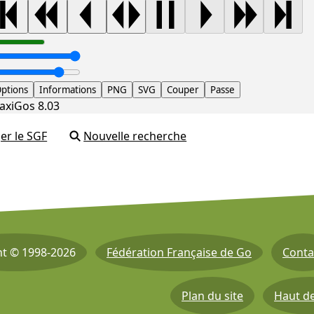
ptions
Informations
PNG
SVG
Couper
Passe
axiGos 8.03
er le SGF
Nouvelle recherche
ht © 1998-2026
Fédération Française de Go
Conta
Plan du site
Haut d