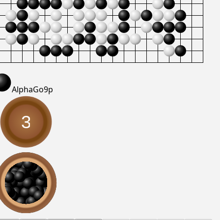
AlphaGo
9p
3