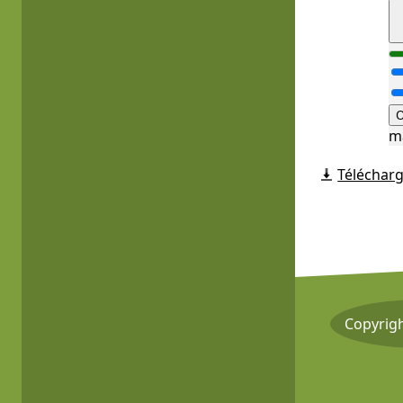
O
m
Télécharg
Copyrig