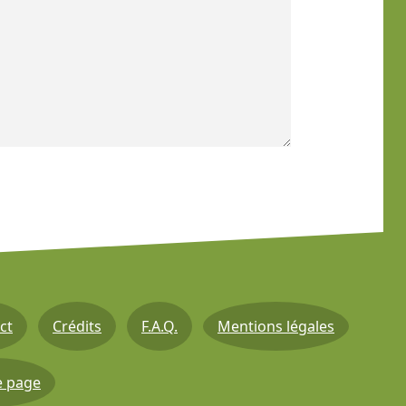
ct
Crédits
F.A.Q.
Mentions légales
e page