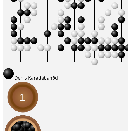
Denis Karadaban
6d
1