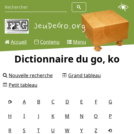
Accueil
Contenu
Menu
Dictionnaire du go, ko
Nouvelle recherche
Grand tableau
Petit tableau
A
B
C
D
E
F
G
H
I
J
K
M
N
O
P
R
S
T
U
W
Y
Z