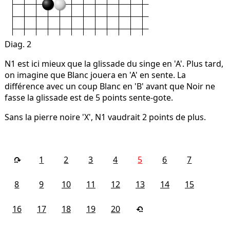
Diag. 2
N1 est ici mieux que la glissade du singe en 'A'. Plus tard,
on imagine que Blanc jouera en 'A' en sente. La
différence avec un coup Blanc en 'B' avant que Noir ne
fasse la glissade est de 5 points sente-gote.
Sans la pierre noire 'X', N1 vaudrait 2 points de plus.
1
2
3
4
5
6
7
8
9
10
11
12
13
14
15
16
17
18
19
20