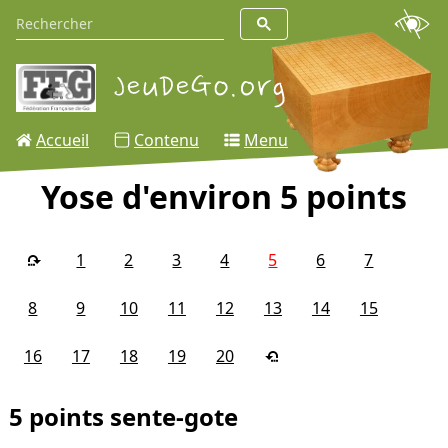
Accueil
Contenu
Menu
Yose d'environ 5 points
1
2
3
4
5
6
7
8
9
10
11
12
13
14
15
16
17
18
19
20
5 points sente-gote